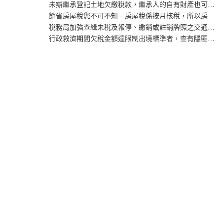
未辦繼承登記土地欠繳稅款，繼承人的自有財產也可能被強制執行
節省房屋稅您不可不知－房屋稅係按月核稅，所以房屋拆除記得要申報註銷房屋稅稅籍
稅務局加強查緝未稅及報停、繳銷或註銷牌照之交通工具使用公共道路違章作業
行政救濟期間欠稅金額達限制出境標準者，查有隱匿、處分財產欲規避稅款之納稅義務人，仍可限制出境