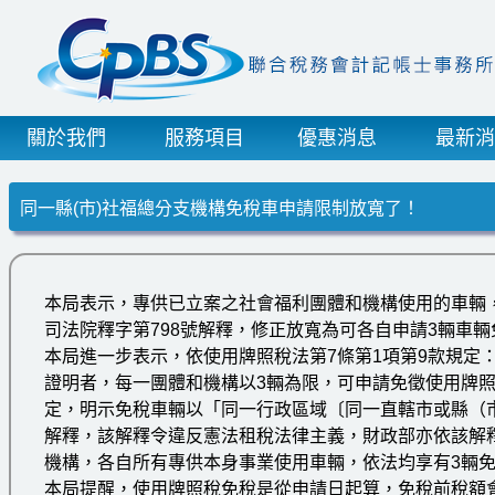
關於我們
服務項目
優惠消息
最新消
同一縣(市)社福總分支機構免稅車申請限制放寬了！
本局表示，專供已立案之社會福利團體和機構使用的車輛，在
司法院釋字第798號解釋，修正放寬為可各自申請3輛車
本局進一步表示，依使用牌照稅法第7條第1項第9款規定
證明者，每一團體和機構以3輛為限，可申請免徵使用牌照稅。
定，明示免稅車輛以「同一行政區域〔同一直轄市或縣（市）
解釋，該解釋令違反憲法租稅法律主義，財政部亦依該解釋
機構，各自所有專供本身事業使用車輛，依法均享有3輛
本局提醒，使用牌照稅免稅是從申請日起算，免稅前稅額