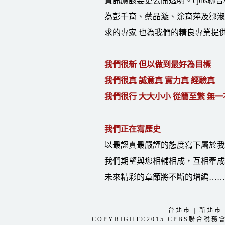
資訊應該要更公開透明。cpbs
為彭千育、蔡品漩、涂育萍及鄒淑
求的專家 也為我們的精良專業提
我們很新 但以做到最好為目標
我們很真 誠意真 實力真 經驗真
我們很行 大大小小 從簡至繁 無一
我們正在寫歷史
以最認真最嚴謹的態度寫下屬於我
我們期望與您相輔相成，互相牽成
未來精彩的章節將不斷的增編……
台北市
|
新北市
COPYRIGHT©2015 CPBS聯合稅務